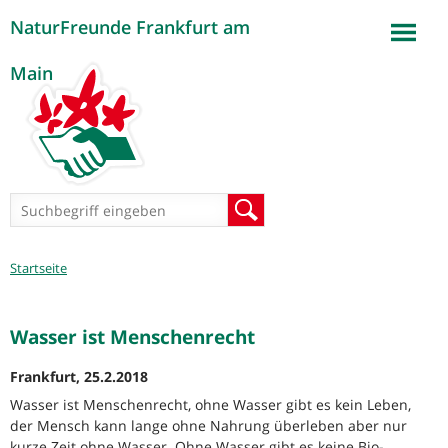
NaturFreunde Frankfurt am
Jump to navigation
Main
Suchformular
Suche
Sie
Startseite
sind
hier
Wasser ist Menschenrecht
Frankfurt, 25.2.2018
Wasser ist Menschenrecht, ohne Wasser gibt es kein Leben,
der Mensch kann lange ohne Nahrung überleben aber nur
kurze Zeit ohne Wasser. Ohne Wasser gibt es keine Bio-