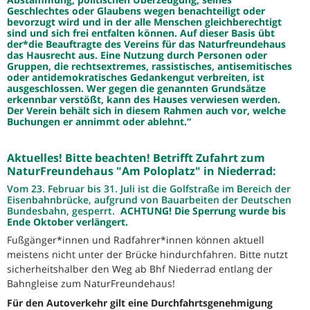
Geschlechtes oder Glaubens wegen benachteiligt oder
bevorzugt wird und in der alle Menschen gleichberechtigt
sind und sich frei entfalten können. Auf dieser Basis übt
der*die Beauftragte des Vereins für das Naturfreundehaus
das Hausrecht aus. Eine Nutzung durch Personen oder
Gruppen, die rechtsextremes, rassistisches, antisemitisches
oder antidemokratisches Gedankengut verbreiten, ist
ausgeschlossen. Wer gegen die genannten Grundsätze
erkennbar verstößt, kann des Hauses verwiesen werden.
Der Verein behält sich in diesem Rahmen auch vor, welche
Buchungen er annimmt oder ablehnt.“
Aktuelles! Bitte beachten! Betrifft Zufahrt zum
NaturFreundehaus "Am Poloplatz" in Niederrad:
Vom 23. Februar bis 31. Juli ist die Golfstraße im Bereich der
Eisenbahnbrücke, aufgrund von Bauarbeiten der Deutschen
Bundesbahn, gesperrt.
ACHTUNG! Die Sperrung wurde bis
Ende Oktober verlängert.
Fußgänger*innen und Radfahrer*innen können aktuell
meistens nicht unter der Brücke hindurchfahren. Bitte nutzt
sicherheitshalber den Weg ab Bhf Niederrad entlang der
Bahngleise zum NaturFreundehaus!
Für den Autoverkehr gilt eine Durchfahrtsgenehmigung