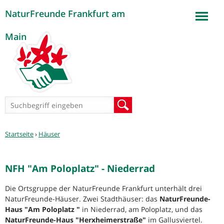
NaturFreunde Frankfurt am
Jump to navigation
Main
Suchformular
Suche
Sie
Startseite
›
Häuser
sind
hier
NFH "Am Poloplatz" - Niederrad
Die Ortsgruppe der NaturFreunde Frankfurt unterhält drei
NaturFreunde-Häuser. Zwei Stadthäuser: das
NaturFreunde-
Haus "Am Poloplatz "
in Niederrad, am Poloplatz, und das
NaturFreunde-Haus "Herxheimerstraße"
im Gallusviertel.