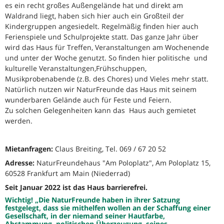
es ein recht großes Außengelände hat und direkt am
Waldrand liegt, haben sich hier auch ein Großteil der
Kindergruppen angesiedelt. Regelmäßig finden hier auch
Ferienspiele und Schulprojekte statt. Das ganze Jahr über
wird das Haus für Treffen, Veranstaltungen am Wochenende
und unter der Woche genutzt. So finden hier politische und
kulturelle Veranstaltungen,Frühschuppen,
Musikprobenabende (z.B. des Chores) und Vieles mehr statt.
Natürlich nutzen wir NaturFreunde das Haus mit seinem
wunderbaren Gelände auch für Feste und Feiern.
Zu solchen Gelegenheiten kann das Haus auch gemietet
werden.
Mietanfragen:
Claus Breiting, Tel. 069 / 67 20 52
Adresse:
NaturFreundehaus "Am Poloplatz", Am Poloplatz 15,
60528 Frankfurt am Main (Niederrad)
Seit Januar 2022 ist das Haus barrierefrei.
Wichtig! „Die NaturFreunde haben in ihrer Satzung
festgelegt, dass sie mithelfen wollen an der Schaffung einer
Gesellschaft, in der niemand seiner Hautfarbe,
Abstammung, politischen Überzeugung, seines