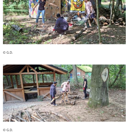
© G.D.
© G.D.