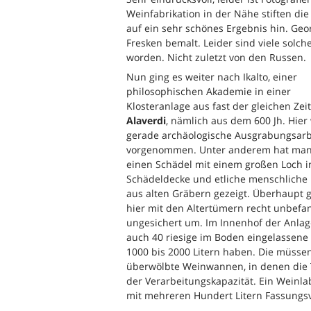
Weinfabrikation in der Nähe stiften di
auf ein sehr schönes Ergebnis hin. Ge
Fresken bemalt. Leider sind viele solc
worden. Nicht zuletzt von den Russen.
Nun ging es weiter nach Ikalto, einer
philosophischen Akademie in einer
Klosteranlage aus fast der gleichen Zei
Alaverdi
, nämlich aus dem 600 Jh. Hie
gerade archäologische Ausgrabungsarb
vorgenommen. Unter anderem hat man
einen Schädel mit einem großen Loch i
Schädeldecke und etliche menschliche
aus alten Gräbern gezeigt. Überhaupt 
hier mit den Altertümern recht unbef
ungesichert um. Im Innenhof der Anlage
auch 40 riesige im Boden eingelassene
1000 bis 2000 Litern haben. Die müssen
überwölbte Weinwannen, in denen die 
der Verarbeitungskapazität. Ein Weinla
mit mehreren Hundert Litern Fassungsv