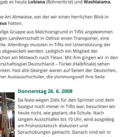
t gab es heute
Lobiana
(Bohnenbrot) und
Washlatama
,
e Art Almwiese, von der wir einen herrlichen Blick in
sus
hatten.
pfige Gruppe aus Melchiorsgrund in Tiflis angekommen
igen Landwirtschaft in Odlissi einen Transporter, eine
e. Allerdings mussten in Tiflis mit Unterstützung der
n abgewickelt werden. Lediglich ein Mitglied der
schon am Mittwoch nach Telavi. Mit ihm gingen wir in den
rschaftsspiel Deutschland – Türkei (Halbfinale) sehen
nten. Fast alle Georgier waren auf Seiten der Deutschen,
her Austauschschüler, die stimmungsvoll ihre Seite
Donnerstag 26. 6. 2008
Da Nato wegen Zolls für den Sprinter und dem
Saatgut noch immer in Tiflis war, besuchten wir
heute nicht, wie geplant, die Schule. Nach
langem Ausschlafen bis 10 Uhr, wird ausgiebig
am Frühstückstisch diskutiert und
Sprachübungen gemacht. Danach sind wir in