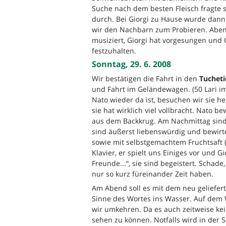
Suche nach dem besten Fleisch fragte s
durch. Bei Giorgi zu Hause wurde dann 
wir den Nachbarn zum Probieren. Aben
musiziert, Giorgi hat vorgesungen und 
festzuhalten.
Sonntag, 29. 6. 2008
Wir bestätigen die Fahrt in den
Tucheti
und Fahrt im Geländewagen. (50 Lari im
Nato wieder da ist, besuchen wir sie heu
sie hat wirklich viel vollbracht. Nato b
aus dem Backkrug. Am Nachmittag sind 
sind äußerst liebenswürdig und bewirte
sowie mit selbstgemachtem Fruchtsaft (
Klavier, er spielt uns Einiges vor und 
Freunde...“, sie sind begeistert. Schade,
nur so kurz füreinander Zeit haben.
Am Abend soll es mit dem neu geliefer
Sinne des Wortes ins Wasser. Auf dem 
wir umkehren. Da es auch zeitweise kei
sehen zu können. Notfalls wird in der 