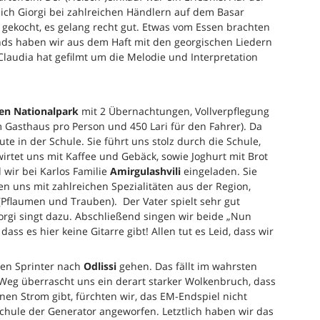
ich Giorgi bei zahlreichen Händlern auf dem Basar
gekocht, es gelang recht gut. Etwas vom Essen brachten
ds haben wir aus dem Haft mit den georgischen Liedern
Claudia hat gefilmt um die Melodie und Interpretation
en Nationalpark
mit 2 Übernachtungen, Vollverpflegung
 Gasthaus pro Person und 450 Lari für den Fahrer). Da
te in der Schule. Sie führt uns stolz durch die Schule,
ewirtet uns mit Kaffee und Gebäck, sowie Joghurt mit Brot
wir bei Karlos Familie
Amirgulashvili
eingeladen. Sie
n uns mit zahlreichen Spezialitäten aus der Region,
Pflaumen und Trauben). Der Vater spielt sehr gut
Giorgi singt dazu. Abschließend singen wir beide „Nun
 dass es hier keine Gitarre gibt! Allen tut es Leid, dass wir
ten Sprinter nach
Odlissi
gehen. Das fällt im wahrsten
Weg überrascht uns ein derart starker Wolkenbruch, dass
nen Strom gibt, fürchten wir, das EM-Endspiel nicht
Schule der Generator angeworfen. Letztlich haben wir das