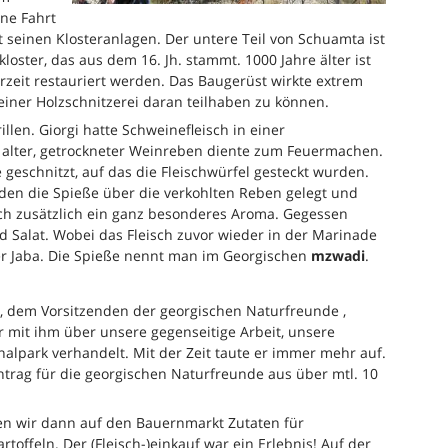
ne Fahrt
 seinen Klosteranlagen. Der untere Teil von Schuamta ist
loster, das aus dem 16. Jh. stammt. 1000 Jahre älter ist
zeit restauriert werden. Das Baugerüst wirkte extrem
 einer Holzschnitzerei daran teilhaben zu können.
len. Giorgi hatte Schweinefleisch in einer
 alter, getrockneter Weinreben diente zum Feuermachen.
eschnitzt, auf das die Fleischwürfel gesteckt wurden.
en die Spieße über die verkohlten Reben gelegt und
isch zusätzlich ein ganz besonderes Aroma. Gegessen
 Salat. Wobei das Fleisch zuvor wieder in der Marinade
er Jaba. Die Spieße nennt man im Georgischen
mzwadi
.
, dem Vorsitzenden der georgischen Naturfreunde ,
 mit ihm über unsere gegenseitige Arbeit, unsere
nalpark verhandelt. Mit der Zeit taute er immer mehr auf.
antrag für die georgischen Naturfreunde aus über mtl. 10
ten wir dann auf den Bauernmarkt Zutaten für
offeln. Der (Fleisch-)einkauf war ein Erlebnis! Auf der