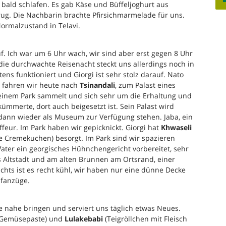
ald schlafen. Es gab Käse und Büffeljoghurt aus
ug. Die Nachbarin brachte Pfirsichmarmelade für uns.
ormalzustand in Telavi.
uf. Ich war um 6 Uhr wach, wir sind aber erst gegen 8 Uhr
ie durchwachte Reisenacht steckt uns allerdings noch in
ns funktioniert und Giorgi ist sehr stolz darauf. Nato
 fahren wir heute nach
Tsinandali
, zum Palast eines
seinem Park sammelt und sich sehr um die Erhaltung und
ümmerte, dort auch beigesetzt ist. Sein Palast wird
 dann wieder als Museum zur Verfügung stehen. Jaba, ein
ffeur. Im Park haben wir gepicknickt. Giorgi hat
Khwaseli
 Cremekuchen) besorgt. Im Park sind wir spazieren
ater ein georgisches Hühnchengericht vorbereitet, sehr
is Altstadt und am alten Brunnen am Ortsrand, einer
chts ist es recht kühl, wir haben nur eine dünne Decke
afanzüge.
e nahe bringen und serviert uns täglich etwas Neues.
Gemüsepaste) und
Lulakebabi
(Teigröllchen mit Fleisch