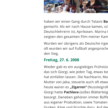
haben wir einen Gang durch Telavis
Ba
gemacht. Als wir nach Hause kamen, sc
Deutschlehrerin ist, Aprikosen. Marina
zeigten den gesamten Film meiner Kam
Wurden wir übrigens als Deutsche irg
oft wurden wir auf Fußball angesproc
den Sieg.
Freitag, 27. 6. 2008
Wieder gab es ein ausgiebiges Frühstüc
das sich Giorgi, wie jeden Tag, etwas 
hat einfallen lassen. Die Nachbarin, Ma
Mutter von Jaba, steuerte auch oft etwa
heute waren es
„Zigarren“
(Nussteigroll
Giorgi hatte
Pachlava
(süßes Blättertei
besorgt. Daneben gehören immer Büffe
aus eigener Produktion, sowie Tomate
Gurken, Käse und Früchte dazu. Auf d