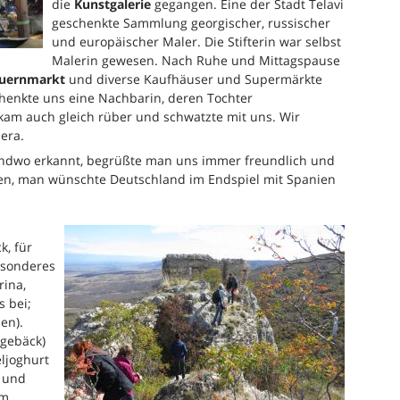
die
Kunstgalerie
gegangen. Eine der Stadt Telavi
geschenkte Sammlung georgischer, russischer
und europäischer Maler. Die Stifterin war selbst
Malerin gewesen. Nach Ruhe und Mittagspause
uernmarkt
und diverse Kaufhäuser und Supermärkte
henkte uns eine Nachbarin, deren Tochter
 kam auch gleich rüber und schwatzte mit uns. Wir
era.
endwo erkannt, begrüßte man uns immer freundlich und
hen, man wünschte Deutschland im Endspiel mit Spanien
k, für
besonderes
rina,
s bei;
en).
ggebäck)
ljoghurt
n und
em