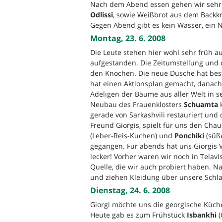
Nach dem Abend essen gehen wir sehr b
Odlissi
, sowie Weißbrot aus dem Backkr
Gegen Abend gibt es kein Wasser, ein N
Montag, 23. 6. 2008
Die Leute stehen hier wohl sehr früh a
aufgestanden. Die Zeitumstellung und d
den Knochen. Die neue Dusche hat beste
hat einen Aktionsplan gemacht, danach
Adeligen der Bäume aus aller Welt in 
Neubau des Frauenklosters
Schuamta
k
gerade von Sarkashvili restauriert und
Freund Giorgis, spielt für uns den Chau
(Leber-Reis-Kuchen) und
Ponchiki
(süße
gegangen. Für abends hat uns Giorgis V
lecker! Vorher waren wir noch in Telav
Quelle, die wir auch probiert haben. Na
und ziehen Kleidung über unsere Schl
Dienstag, 24. 6. 2008
Giorgi möchte uns die georgische Küch
Heute gab es zum Frühstück
Isbankhi
(