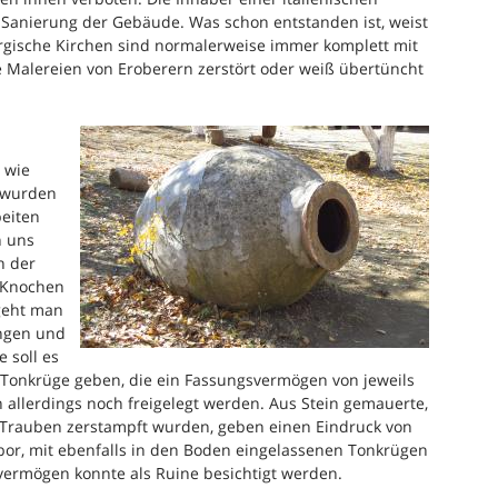
e Sanierung der Gebäude. Was schon entstanden ist, weist
orgische Kirchen sind normalerweise immer komplett mit
he Malereien von Eroberern zerstört oder weiß übertüncht
t wie
r wurden
eiten
 uns
n der
 Knochen
geht man
angen und
 soll es
 Tonkrüge geben, die ein Fassungsvermögen von jeweils
 allerdings noch freigelegt werden. Aus Stein gemauerte,
Trauben zerstampft wurden, geben einen Eindruck von
bor, mit ebenfalls in den Boden eingelassenen Tonkrügen
ermögen konnte als Ruine besichtigt werden.