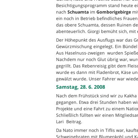
Besichtigungsprogramm stand heute ei
nach
Schuamta
im
Gomborigebirge
mit
ein noch in Betrieb befindliches Frauenk
das obere Schuamta, dessen Ruinen der
abenteuerlich. Giorgi bemüht sich, mit
Der Höhepunkt des Ausflugs war das Gril
Gewürzmischung eingelegt. Ein Bündel
Aus Haselnuss-zweigen wurden Spieße g
Nachdem nur noch Glut übrig war, wurd
gegrillt. Das Rebenreisig gibt dem Fle
wurde es dann mit Fladenbrot, Käse und
gewälzt wurde. Unser Fahrer war wied
Samstag, 28. 6. 2008
Nach dem Frühstück sind wir zu Kakha 
gegangen. Etwa drei Stunden haben wir
Projekte und eine Fahrt zu einem Natio
Schließlich füllten wir einen Mitglieds
Lari Beitrag.
Da Nato immer noch in Tiflis war, kauf
Schweinebraten mit Blumenkohl und Kart