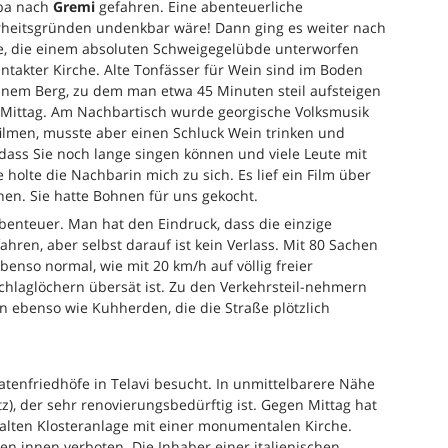
aba nach
Gremi
gefahren. Eine abenteuerliche
rheitsgründen undenkbar wäre! Dann ging es weiter nach
e, die einem absoluten Schweigegelübde unterworfen
intakter Kirche. Alte Tonfässer für Wein sind im Boden
inem Berg, zu dem man etwa 45 Minuten steil aufsteigen
 Mittag. Am Nachbartisch wurde georgische Volksmusik
filmen, musste aber einen Schluck Wein trinken und
dass Sie noch lange singen können und viele Leute mit
holte die Nachbarin mich zu sich. Es lief ein Film über
hen. Sie hatte Bohnen für uns gekocht.
Abenteuer. Man hat den Eindruck, dass die einzige
ahren, aber selbst darauf ist kein Verlass. Mit 80 Sachen
benso normal, wie mit 20 km/h auf völlig freier
Schlaglöchern übersät ist. Zu den Verkehrsteil-nehmern
n ebenso wie Kuhherden, die die Straße plötzlich
tenfriedhöfe in Telavi besucht. In unmittelbarere Nähe
tz), der sehr renovierungsbedürftig ist. Gegen Mittag hat
 alten Klosteranlage mit einer monumentalen Kirche.
eren innen verboten. Die Inhaber einer italienischen