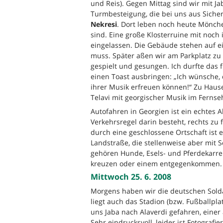
und Reis). Gegen Mittag sind wir mit J
Turmbesteigung, die bei uns aus Siche
Nekresi
. Dort leben noch heute Mönch
sind. Eine große Klosterruine mit noch 
eingelassen. Die Gebäude stehen auf e
muss. Später aßen wir am Parkplatz zu
gespielt und gesungen. Ich durfte das 
einen Toast ausbringen: „Ich wünsche, 
ihrer Musik erfreuen können!“ Zu Hause 
Telavi mit georgischer Musik im Fernse
Autofahren in Georgien ist ein echtes 
Verkehrsregel darin besteht, rechts zu f
durch eine geschlossene Ortschaft ist e
Landstraße, die stellenweise aber mit 
gehören Hunde, Esels- und Pferdekarre
kreuzen oder einem entgegenkommen.
Mittwoch 25. 6. 2008
Morgens haben wir die deutschen Solda
liegt auch das Stadion (bzw. Fußballpla
uns Jaba nach Alaverdi gefahren, einer
Sehr eindrucksvoll, leider ist Fotografi